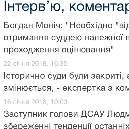
Інтерв’ю, коментар
Богдан Моніч: "Необхідно "ві
отримання суддею належної в
проходження оцінювання"
22 січня 2018, 16:35
Історично суди були закриті,
змінюється, - експертка з ко
16 січня 2018, 10:03
Заступник голови ДСАУ Людм
збереженні тенденції останні