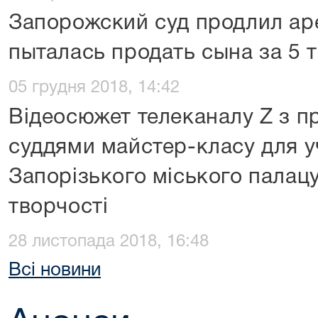
Запорожский суд продлил аре
пыталась продать сына за 5 
05 грудня 2018, 14:42
Відеосюжет телеканалу Z з п
суддями майстер-класу для у
Запорізького міського палацу
творчості
28 листопада 2018, 16:48
Всі новини