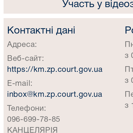
Участь у відео
Контактні дані
Р
Адреса:
П
з 
Веб-сайт:
https://km.zp.court.gov.ua
П
з 
E-mail:
inbox@km.zp.court.gov.ua
П
з 
Телефони:
096-699-78-85
КАНЦЕЛЯРІЯ