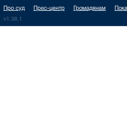
Про суд
Прес-центр
Громадянам
Пока
v1.38.1