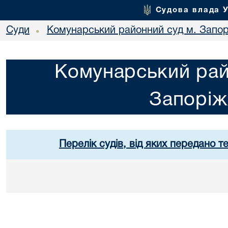
Судова влада 
Суди
Комунарський районний суд м. Запо
•
Комунарський рай
Запорі
Перелік судів, від яких передано т