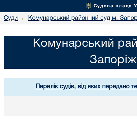
Судова влада 
Суди
Комунарський районний суд м. Запо
•
Комунарський рай
Запорі
Перелік судів, від яких передано т