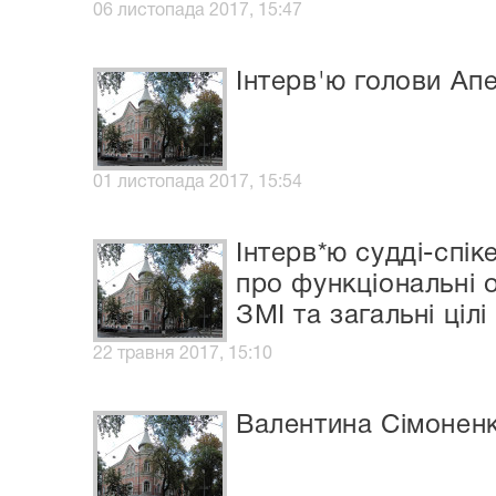
06 листопада 2017, 15:47
Інтерв'ю голови Апе
01 листопада 2017, 15:54
Інтерв*ю судді-спі
про функціональні о
ЗМІ та загальні цілі
22 травня 2017, 15:10
Валентина Сімоненк