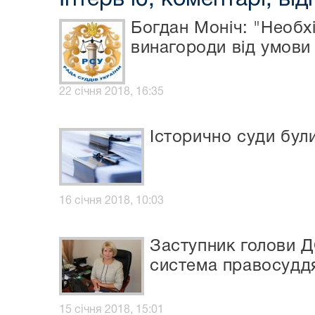
Богдан Моніч: "Необх
винагороди від умови
22 січня 2018, 16:35
Історично суди були
16 січня 2018, 10:03
Заступник голови Д
система правосудд
15 січня 2018, 15:01