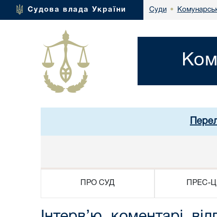
Комунарськ
Судова влада України
Суди
•
Ком
Перел
ПРО СУД
ПРЕС-Ц
Інтерв’ю, коментарі, від