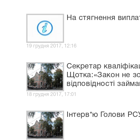
На стягнення випла
19 грудня 2017, 12:16
Секретар кваліфікац
Щотка:«Закон не зо
відповідності займа
18 грудня 2017, 17:01
Інтерв*ю Голови РС