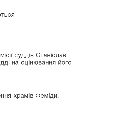
ються
місії суддів Станіслав
дді на оцінювання його
ння храмів Феміди.