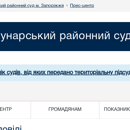
ий районний суд м. Запоріжжя
Прес-центр
•
унарський районний су
ік судів, від яких передано територіальну підсуд
ЕНТР
ГРОМАДЯНАМ
ПОКАЗНИК
повіді