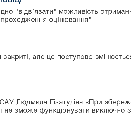
ідно "відв’язати" можливість отрима
 проходження оцінювання"
 закриті, але це поступово змінюється
САУ Людмила Гізатуліна:«При збережен
я не зможе функціонувати виключно 