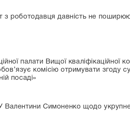
т з роботодавця давність не поширю
ійної палати Вищої кваліфікаційної ко
бов’язує комісію отримувати згоду су
ній посаді»
У Валентини Симоненко щодо укрупне