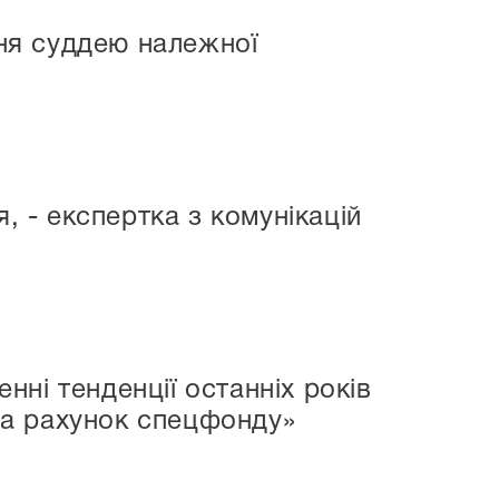
ння суддею належної
, - експертка з комунікацій
ні тенденції останніх років
за рахунок спецфонду»