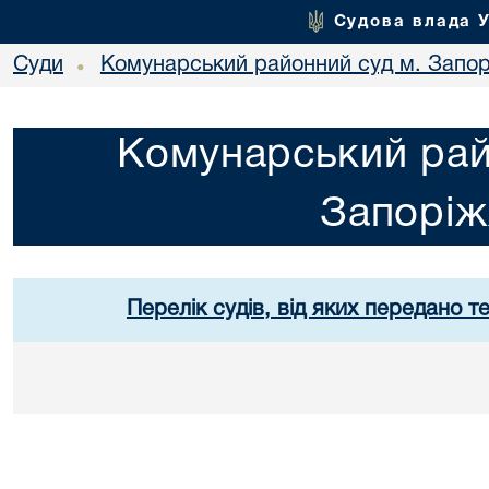
Судова влада 
Суди
Комунарський районний суд м. Запо
•
Комунарський рай
Запорі
Перелік судів, від яких передано т