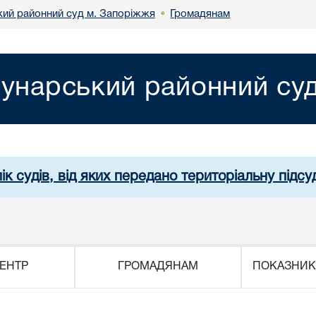
ий районний суд м. Запоріжжя
Громадянам
•
унарський районний су
ік судів, від яких передано територіальну підсуд
ЕНТР
ГРОМАДЯНАМ
ПОКАЗНИК