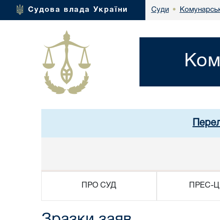
Комунарськ
Судова влада України
Суди
•
Ком
Перел
ПРО СУД
ПРЕС-Ц
Зразки заяв