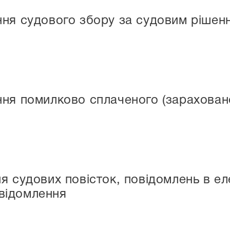
ня судового збору за судовим рішен
ня помилково сплаченого (зарахован
я судових повісток, повідомлень в ел
відомлення