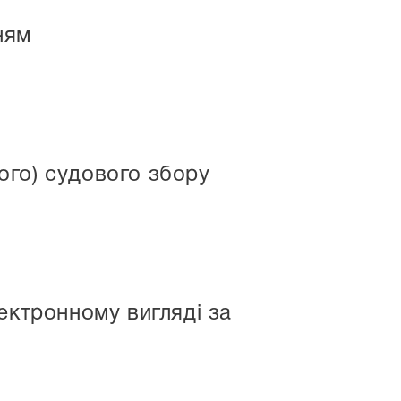
ням
ого) судового збору
ектронному вигляді за