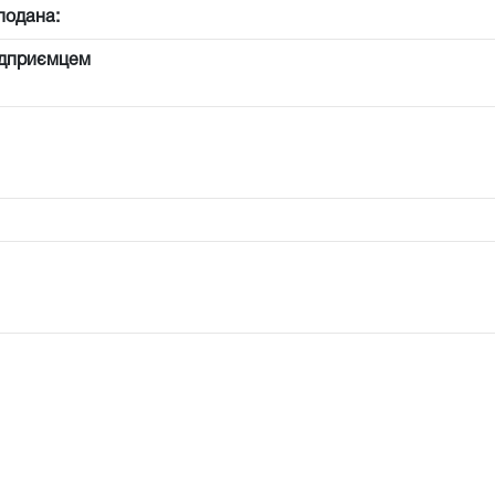
подана:
ідприємцем