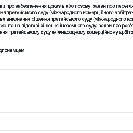
ви про забезпечення доказів або позову; заяви про перегл
ня третейського суду (міжнародного комерційного арбітраж
ве виконання рішення третейського суду (міжнародного к
мента на підставі рішення іноземного суду; заяви про роз
яння третейському суду (міжнародному комерційному арбітр
ідприємцем