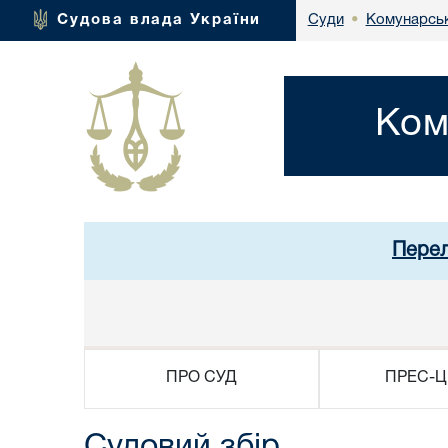
Комунарськ
Судова влада України
Суди
•
Ком
Перел
ПРО СУД
ПРЕС-Ц
Судовий збір