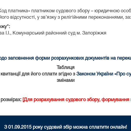
«Код платника» платником судового збору – юридичною осо
ого відсутності, у зв’язку з релігійними переконаннями, з
ежу":
 І.І.,
Комунарський районний суд м. Запоріжжя
до заповнення форми розрахункових документів на переказ
Таблиця
витанції для його сплати згідно з
Законом України «Про су
змінами
 розмірах:
[Для розрахування судового збору, формування к
З 01.09.2015 року судовий збір можна сплатити онлайн!