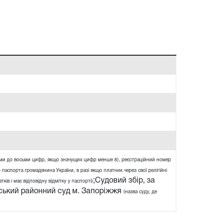
ями до восьми цифр, якщо значущих цифр менше 8), реєстраційний номер
 паспорта громадянина України, в разі якщо платник через свої релігійні
;Судовий збір, за
ів і має відповідну відмітку у паспорті)
ький районний суд м. Запоріжжя
(назва суду, де