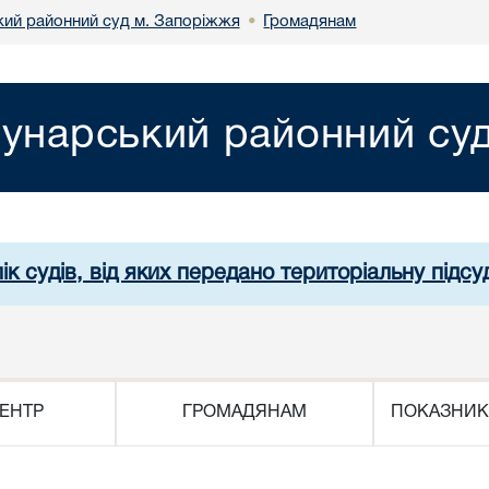
ий районний суд м. Запоріжжя
Громадянам
•
унарський районний су
ік судів, від яких передано територіальну підсуд
ЕНТР
ГРОМАДЯНАМ
ПОКАЗНИК