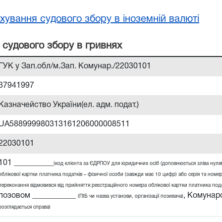
хування судового збору в іноземній валюті
 судового збору в гривнях
ГУК у Зап.обл/м.Зап. Комунар./22030101
37941997
Казначейство України(ел. адм. подат.)
UA588999980313161206000008511
22030101
101 __________
(код клієнта за ЄДРПОУ для юридичних осіб (доповнюється зліва нул
облікової картки платника податків – фізичної особи (завжди має 10 цифр) або серія та номер
переконання відмовився від прийняття реєстраційного номера облікової картки платника податк
позовом ___________
,
Комунарс
(ПІБ чи назва установи, організації позивача)
розглядається справа)