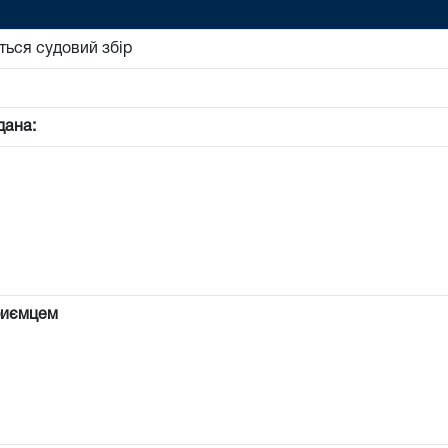
ться судовий збір
дана:
риємцем