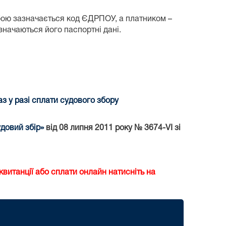
бою зазначається код ЄДРПОУ, а платником –
азначаються його паспортні дані.
 у разі сплати судового збору
довий збір»
від 08 липня 2011 року № 3674-VI зі
витанції або сплати онлайн натисніть на