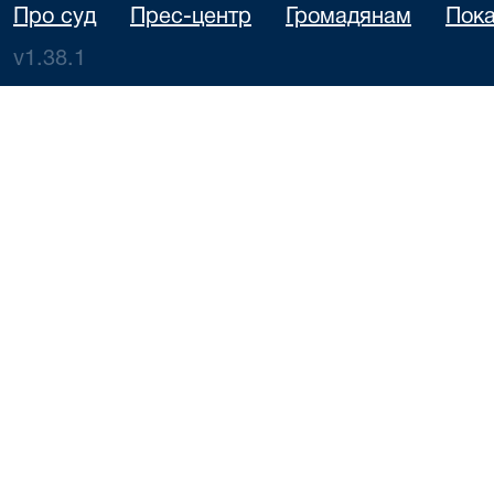
Про суд
Прес-центр
Громадянам
Пока
v1.38.1