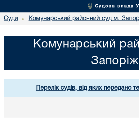
Судова влада 
Суди
Комунарський районний суд м. Запо
•
Комунарський рай
Запорі
Перелік судів, від яких передано т