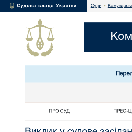
Комунарськ
Судова влада України
Суди
•
Ком
Перел
ПРО СУД
ПРЕС-Ц
Виклик у судове засіда