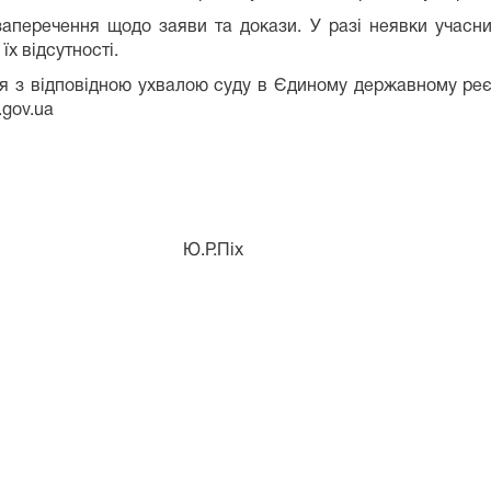
аперечення щодо заяви та докази. У разі неявки учасник
х відсутності.
дповідною ухвалою суду в Єдиному державному реєстрі
.gov.ua
я Ю.Р.Піх