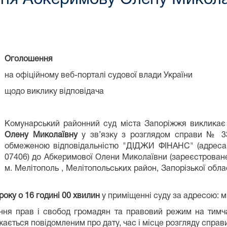
Оголошення
на офіційному веб-порталі судової влади України
щодо виклику відповідача
Комунарський районний суд міста Запоріжжя викликає 
Олену Миколаївну
у зв’язку з розглядом справи № 33
обмеженою відповідальністю "ДІДЖИ ФІНАНС" (адреса: 
07406) до Абкеримової Олени Миколаївни (зареєстроване м
м. Мелітополь , Мелітопольських район, Запорізької обла
року о 16 годині 00 хвилин
у приміщенні суду за адресою: м.
ння прав і свобод громадян та правовий режим на тимча
ається повідомленим про дату, час і місце розгляду справ