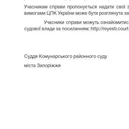
Учасникам справи пропонується надати свої з
вимогами ЦПК України може бути розглянута за ї
Учасники справи можуть ознайомитися з ві
судової влади за посиланням: http://reyestr.court
Суддя Комунарського районного суду
міста Запоріжж