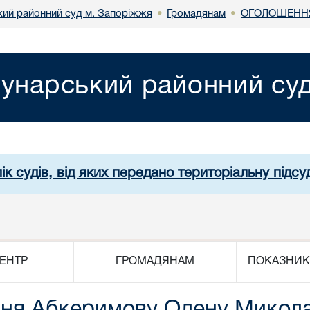
ий районний суд м. Запоріжжя
Громадянам
ОГОЛОШЕННЯ
•
•
унарський районний су
ік судів, від яких передано територіальну підсуд
ЕНТР
ГРОМАДЯНАМ
ПОКАЗНИК
ння Абкеримову Олену Микола