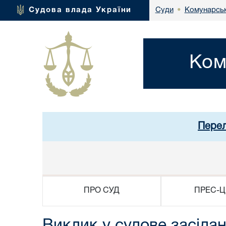
Комунарськ
Судова влада України
Суди
•
Ком
Перел
ПРО СУД
ПРЕС-Ц
Виклик у судове засіда