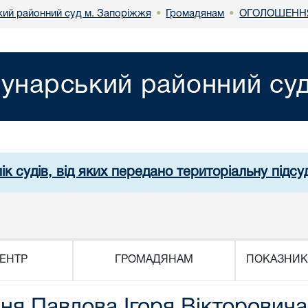
ий районний суд м. Запоріжжя
Громадянам
ОГОЛОШЕННЯ
•
•
унарський районний су
ік судів, від яких передано територіальну підсуд
ЕНТР
ГРОМАДЯНАМ
ПОКАЗНИК
ння Павлова Ігоря Вікторовича