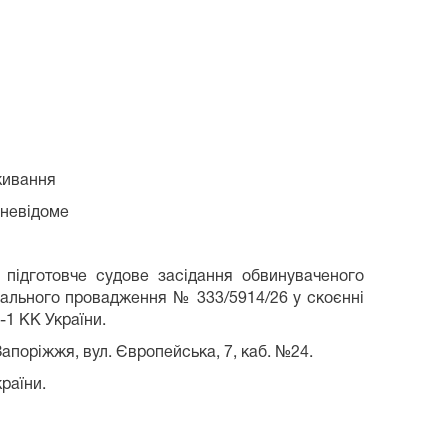
живання
 невідоме
підготовче судове засідання обвинуваченого
інального провадження № 333/5914/26 у скоєнні
-1 КК України.
Запоріжжя, вул. Європейська, 7, каб. №24.
країни.