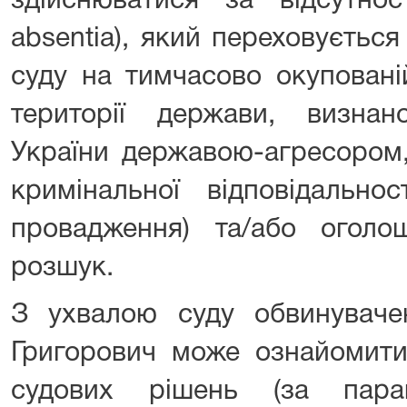
здійснюватися за відсутнос
absentia), який переховується 
суду на тимчасово окупованій
території держави, визна
України державою-агресором,
кримінальної відповідальнос
провадження) та/або огол
розшук.
З ухвалою суду обвинуваче
Григорович може ознайомити
судових рішень (за пар