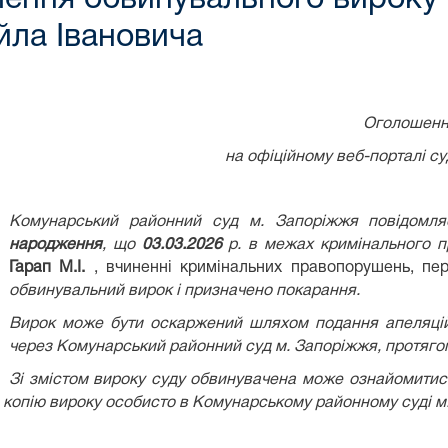
йла Івановича
Оголошен
на офіційному веб-порталі су
Комунарський районний суд м. Запоріжжя повідомл
народження
, що
03.03.2026
р. в межах кримінального 
Гарап М.І.
,
вчиненні кримінальних правопорушень, пер
обвинувальний вирок і призначено покарання.
Вирок може бути оскаржений шляхом подання апеляційн
через Комунарський районний суд м. Запоріжжя, протягом
Зі змістом вироку суду обвинувачена може ознайомитис
мати копію вироку особисто в Комунарському районному суді м