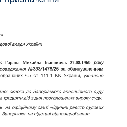
ня
дової влади України
Гарапа Михайла Івановича, 27.08.1969
яє
року
провадження
№
333/1476/25
за
обвинуваченням
едбачених ч.5 ст. 111-1 КК України,
ухвалено
ої скарги до Запорізького апеляційного суду
 тридцяти діб з дня проголошення вироку суду.
ь на офіційному сайті «Єдиний реєстр судових
. Запоріжжя, на підставі відповідної заяви.