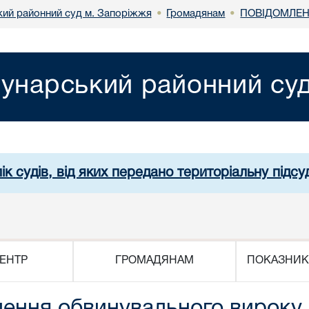
ий районний суд м. Запоріжжя
Громадянам
ПОВІДОМЛЕН
•
•
унарський районний су
ік судів, від яких передано територіальну підсуд
ЕНТР
ГРОМАДЯНАМ
ПОКАЗНИК
ення обвинувального вироку 