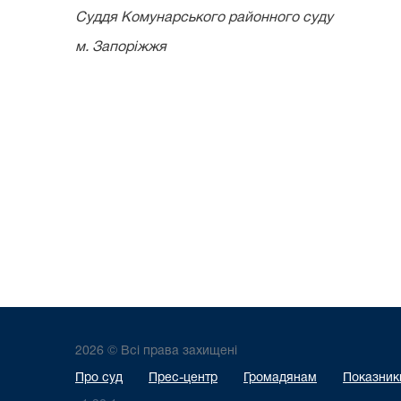
Суддя Комунарського районного суду
м. Запоріжжя Е.Г. 
2026 © Всі права захищені
Про суд
Прес-центр
Громадянам
Показники