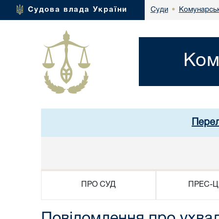
Комунарськ
Судова влада України
Суди
•
Ком
Перел
ПРО СУД
ПРЕС-Ц
Повідомлення про ухвал