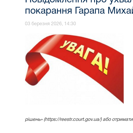
покарання Гарапа Миха
03 березня 2026, 14:30
рішень» (https://reestr.court.gov.ua/) або отри