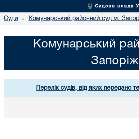
Судова влада 
Суди
Комунарський районний суд м. Запо
•
Комунарський рай
Запорі
Перелік судів, від яких передано т