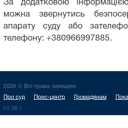
За додатковою інформаціє
можна звернутись безпосе
апарату суду або зателеф
телефону: +380966997885.
2026 © Всі права захищені
Про суд
Прес-центр
Громадянам
Пока
v1.38.1