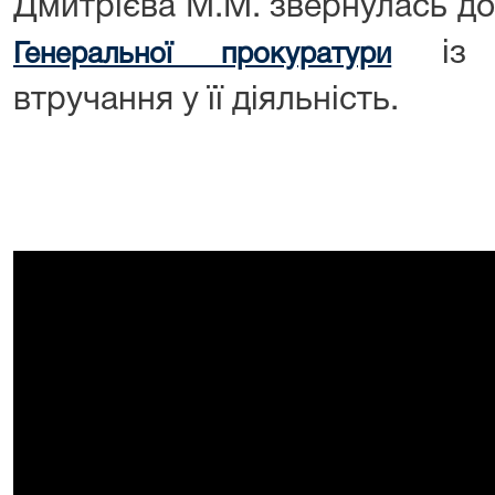
Дмитрієва М.М. звернулась д
із п
Генеральної прокуратури
втручання у її діяльність.