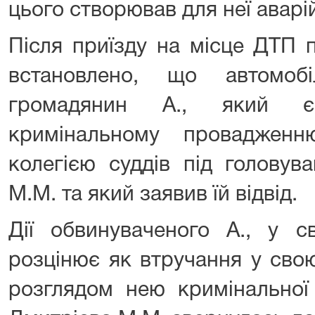
цього створював для неї аварі
Після приїзду на місце ДТП п
встановлено, що автомоб
громадянин А., який є
кримінальному провадженн
колегією суддів під головув
М.М. та який заявив їй відвід.
Дії обвинуваченого А., у св
розцінює як втручання у свою
розглядом нею кримінальної