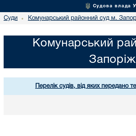
Судова влада 
Суди
Комунарський районний суд м. Запо
•
Комунарський рай
Запорі
Перелік судів, від яких передано т