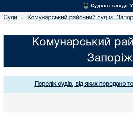
Судова влада 
Суди
Комунарський районний суд м. Запо
•
Комунарський рай
Запорі
Перелік судів, від яких передано т