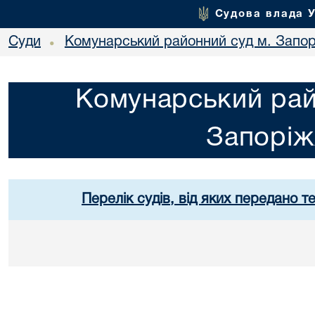
Судова влада 
Суди
Комунарський районний суд м. Запо
•
Комунарський рай
Запорі
Перелік судів, від яких передано т