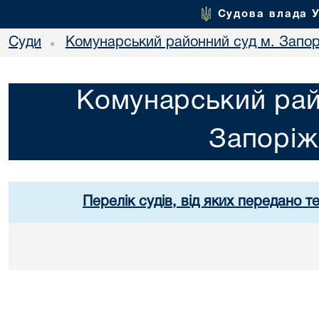
Судова влада 
Суди
Комунарський районний суд м. Запо
•
Комунарський рай
Запорі
Перелік судів, від яких передано т