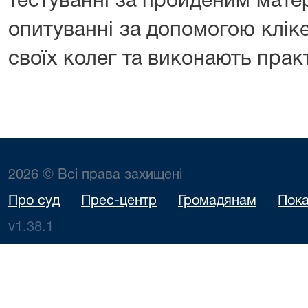
тестуванні за пройденим мате
опитуванні за допомогою клікер
своїх колег та виконають прак
2026 © Всі права захищені
Про суд
Прес-центр
Громадянам
Пока
v1.38.1