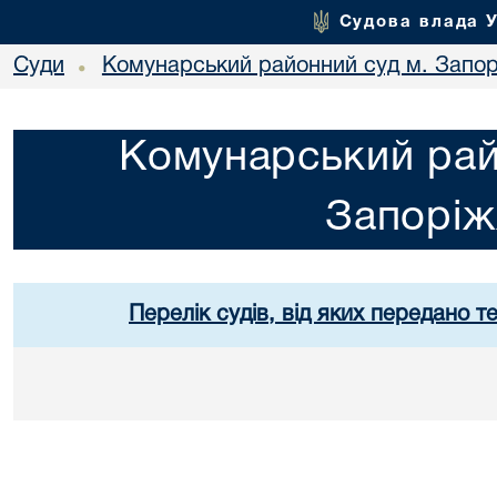
Судова влада 
Суди
Комунарський районний суд м. Запо
•
Комунарський рай
Запорі
Перелік судів, від яких передано т