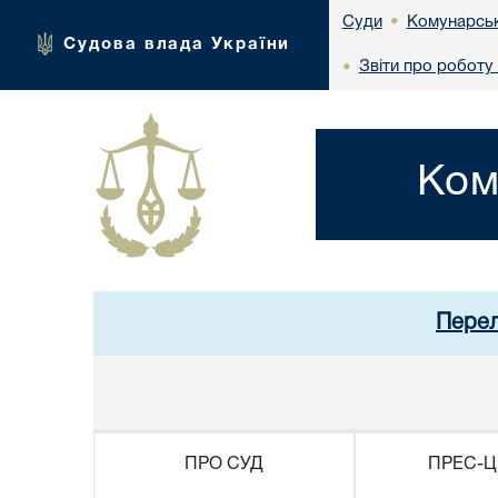
Комунарськ
Суди
•
Судова влада України
Звіти про роботу 
•
Ком
Перел
ПРО СУД
ПРЕС-Ц