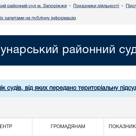
ий районний суд м. Запоріжжя
Показники діяльності
Підс
•
•
із запитами на публічну інформацію
унарський районний су
ік судів, від яких передано територіальну підсуд
ЕНТР
ГРОМАДЯНАМ
ПОКАЗНИК