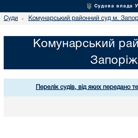
Судова влада 
Суди
Комунарський районний суд м. Запо
•
Комунарський рай
Запорі
Перелік судів, від яких передано т