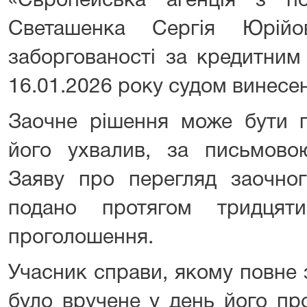
«Європейська агенція з п
Светашенка Сергія Юрійо
заборгованості за кредитним
16.01.2026 року судом винесе
Заочне рішення може бути п
його ухвалив, за письмовою
Заяву про перегляд заочно
подано протягом тридця
проголошення.
Учасник справи, якому повне 
було вручене у день його пр