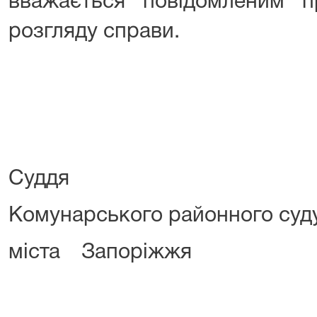
вважається повідомленим п
розгляду справи.
Суддя
Комунарського районного суд
міста За
В.М. Х