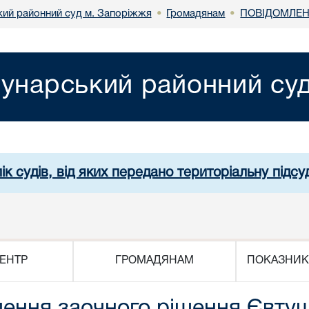
ий районний суд м. Запоріжжя
Громадянам
ПОВІДОМЛЕН
•
•
унарський районний су
ік судів, від яких передано територіальну підсуд
ЕНТР
ГРОМАДЯНАМ
ПОКАЗНИК
ення заочного рішення Євтуш