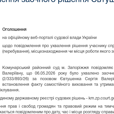
Оголошення
на офіційному веб-порталі судової влади України
щодо повідомлення про ухвалення рішення учаснику сп
(перебування), місцезнаходження чи місця роботи якого з
Комунарський районний суд м. Запоріжжя повідомляє
Валеріївну, що 06.05.2026 року було ухвалено заоч
(2/333/893/26) за позовом Євтушенка Сергія Вале
встановлення факту самостійного виховання та утрима
іклування.
иному державному реєстрі судових рішень - km.zp.court.go
ння прав і свобод громадян та правовий режим на тимча
ається повідомленим про дату, час і місце розгляду справ