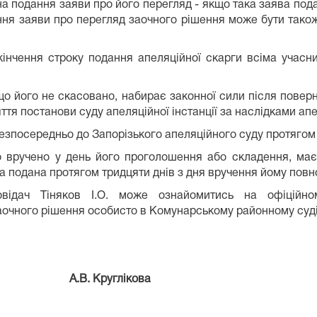
а подання заяви про його перегляд - якщо така заява пода
ння заяви про перегляд заочного рішення може бути тако
кінчення строку подання апеляційної скарги всіма учасн
що його не скасовано, набирає законної сили після поверне
тя постанови суду апеляційної інстанції за наслідками апе
езпосередньо до Запорізького апеляційного суду протягом 
о вручено у день його проголошення або складення, ма
 подана протягом тридцяти днів з дня вручення йому повн
відач Тіняков І.О. може ознайомитись на офіційно
ію заочного рішення особисто в Комунарському районному суді
 Круглікова