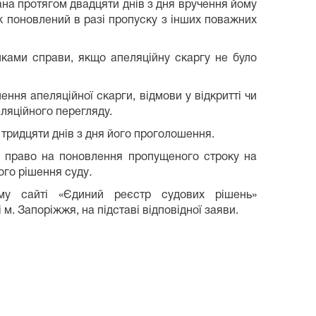
на протягом двадцяти днів з дня вручення йому
ж поновлений в разі пропуску з інших поважних
иками справи, якщо апеляційну скаргу не було
ння апеляційної скарги, відмови у відкритті чи
ляційного перегляду.
тридцяти днів з дня його проголошення.
є право на поновлення пропущеного строку на
ого рішення суду
.
му сайті «Єдиний реєстр судових рішень»
 м. Запоріжжя, на підставі відповідної заяви.