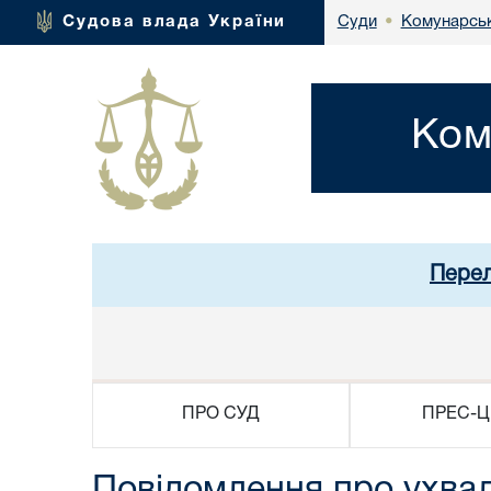
Комунарськ
Судова влада України
Суди
•
Ком
Перел
ПРО СУД
ПРЕС-Ц
Повідомлення про ухвал