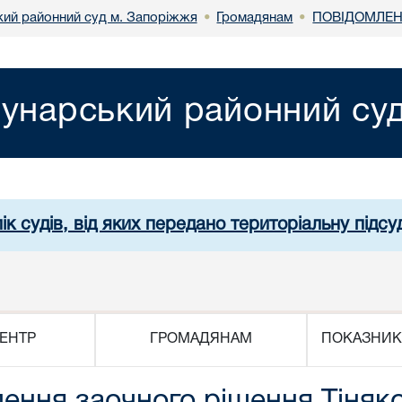
ий районний суд м. Запоріжжя
Громадянам
ПОВІДОМЛЕН
•
•
унарський районний су
ік судів, від яких передано територіальну підсуд
ЕНТР
ГРОМАДЯНАМ
ПОКАЗНИК
ення заочного рішення Тіняко