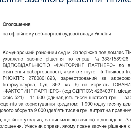
Оголошення
на офіційному веб-порталі судової влади України
Комунарський районний суд м. Запоріжжя повідомляє
Ті
ухвалено заочне рішення по справі №333/1589
ВІДПОВІДАЛЬНІСТЮ «ФАКТОРИНГ ПАРТНЕРС» до відп
стягнення заборгованості, яким стягнуто
з
Тінякова Іг
РНОКПП: 2780801893, зареєстрований за адресою: 
Інтеркультурна, буд. 392, кв. 9) на користь Т
«ФАКТОРИНГ ПАРТНЕРС» (код ЄДРПОУ: 42640371, місцезнах
офіс 521) – 11 600 (одинадцять тисяч шістсот) грн. - з
роцентів за користування кредитом; 1 900 (одну тисячу дев’
судового збору та 9 000 (дев’ять тисяч) грн. витрат на правн
 що його ухвалив, за письмовою заявою відповідача. З
голошення. Учасник справи, якому повне заочне рішення с