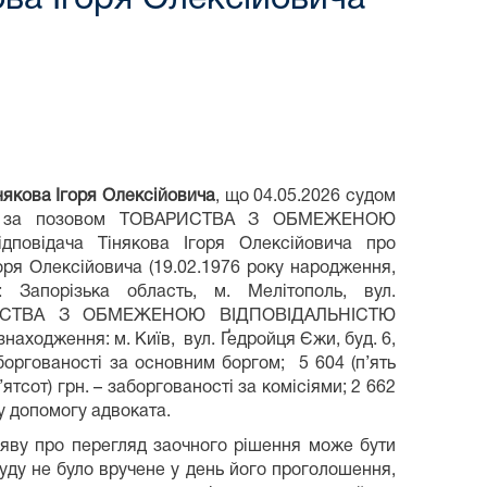
някова Ігоря Олексійовича
, що 04.05.2026 судом
/26 за позовом ТОВАРИСТВА З ОБМЕЖЕНОЮ
овідача Тінякова Ігоря Олексійовича про
оря Олексійовича (19.02.1976 року народження,
Запорізька область, м. Мелітополь, вул.
ОВАРИСТВА З ОБМЕЖЕНОЮ ВІДПОВІДАЛЬНІСТЮ
одження: м. Київ, вул. Ґедройця Єжи, буд. 6,
аборгованості за основним боргом; 5 604 (п’ять
ятсот) грн. – заборгованості за комісіями; 2 662
ичу допомогу адвоката.
аяву про перегляд заочного рішення може бути
уду не було вручене у день його проголошення,