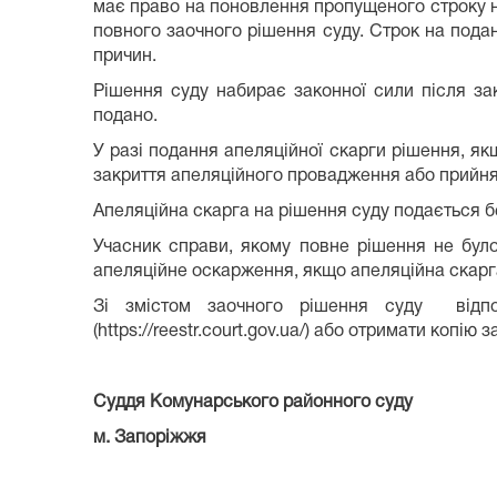
має право на поновлення пропущеного строку н
повного заочного рішення суду. Строк на пода
причин.
Рішення суду набирає законної сили після за
подано.
У разі подання апеляційної скарги рішення, як
закриття апеляційного провадження або прийнят
Апеляційна скарга на рішення суду подається б
Учасник справи, якому повне рішення не бул
апеляційне оскарження, якщо апеляційна скарга
Зі змістом заочного рішення суду відпо
(https://reestr.court.gov.ua/) або отримати коп
Суддя Комунарського районного суду
м. Запоріжжя А.В.