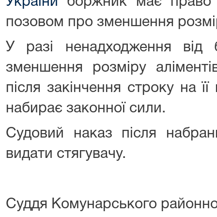
України
боржник має право 
позовом про зменшення розмір
У разі ненадходження від
зменшення розміру аліменті
після закінчення строку на ї
набирає законної сили.
Судовий наказ після набран
видати стягувачу.
Суддя Комунарського районно